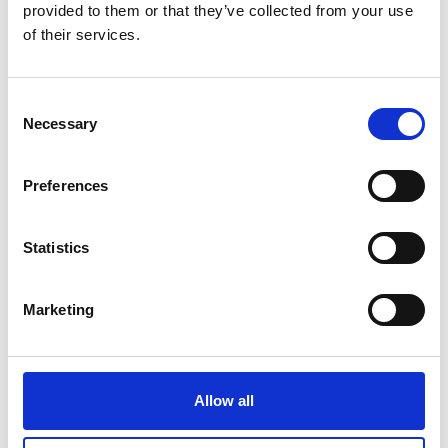
provided to them or that they’ve collected from your use
of their services.
Consent
Necessary
Selection
Preferences
D’EXPÉDITION
Statistics
Vous expédiez vers l’étranger ? Voici 5
conseils pour une documentation en
ordre
Marketing
Lire l'article
Allow all