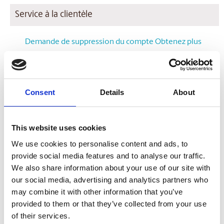
Service à la clientèle
Demande de suppression du compte Obtenez plus
Foire aux questions
Pour nous joindre
Consent
Details
About
Une attention spéciale formulaire de mise en
This website uses cookies
candidature
We use cookies to personalise content and ads, to
provide social media features and to analyse our traffic.
Services aux entreprises
We also share information about your use of our site with
our social media, advertising and analytics partners who
Solutions de détail aux entreprises
may combine it with other information that you’ve
provided to them or that they’ve collected from your use
Demande de renseignements
of their services.