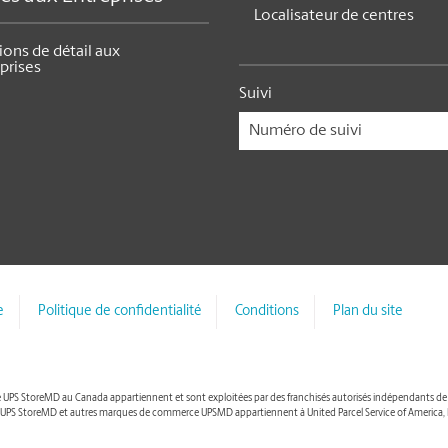
Localisateur de centres
ions de détail aux
prises
Suivi
e
Politique de confidentialité
Conditions
Plan du site
UPS StoreMD au Canada appartiennent et sont exploitées par des franchisés autorisés indépendants de M
. The UPS StoreMD et autres marques de commerce UPSMD appartiennent à United Parcel Service of America, In