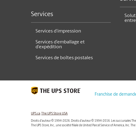
Services
Solut
entre
Services d’impression
Services d’emballage et
d’expédition
Services de boîtes postales
Franchise de demand
UPS.ca
The UPS Store USA
Droits d'auteur © 1994-2026. Droits d'auteur © 1994-2016. Les succursales The 
The UPS Store, Inc., une société filiale de United Parcel Service of America, Inc