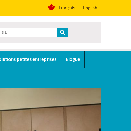
Français
English
olutions petites entreprises
Blogue