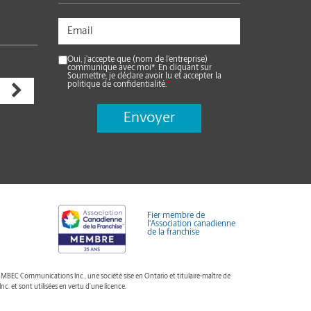
Oui, j’accepte que (nom de l’entreprise)
communique avec moi*. En cliquant sur
Soumettre, je déclare avoir lu et accepter la
politique de confidentialité.
*
Fier membre de
l'Association canadienne
de la franchise
BEC Communications Inc., une société sise en Ontario et titulaire-maître de
c. et sont utilisées en vertu d’une licence.