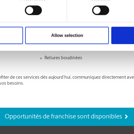
vos clients. Il est facile de les concevoir sur mesu
importantes. Nos services d’impression comprenn
Impression polychrome
Impression en noir et blanc
Allow selection
Variété de formats : pages uniques ou multipl
Reliures spirales
Reliures boudinées
fiter de ces services dès aujourd’hui, communiquez directement avec l
vos besoins.
Opportunités de franchise sont disponibles