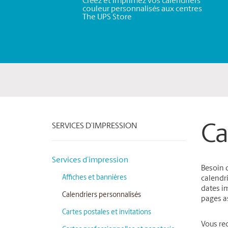
Créez et imprimez vos calendriers
couleur personnalisés aux centres
The UPS Store
SERVICES D’IMPRESSION
Ca
Services d’impression
Besoin d
Affiches et bannières
calendri
dates im
Calendriers personnalisés
pages a
Cartes postales et invitations
Vous rec