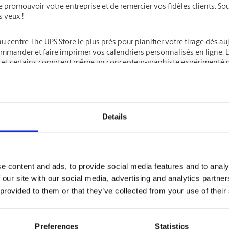
 promouvoir votre entreprise et de remercier vos fidèles clients. S
 yeux !
u centre The UPS Store le plus près pour planifier votre tirage dès 
mmander et faire imprimer vos calendriers personnalisés en ligne. L
et certains comptent même un concepteur-graphiste expérimenté po
mmuniquez avec le centre le plus près pour savoir s’il offre les serv
uver un magasin
Details
z votre Adresse, Ville, Province ou Code Postal:
e content and ads, to provide social media features and to analy
 our site with our social media, advertising and analytics partn
endriers
 provided to them or that they’ve collected from your use of their
Les calendriers personnalisés font d’excellents c
Preferences
Statistics