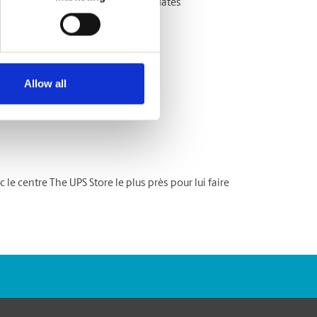
re à partir de vos photos, logos et dates
ent ce qui suit:
Allow all
es
e centre The UPS Store le plus près pour lui faire