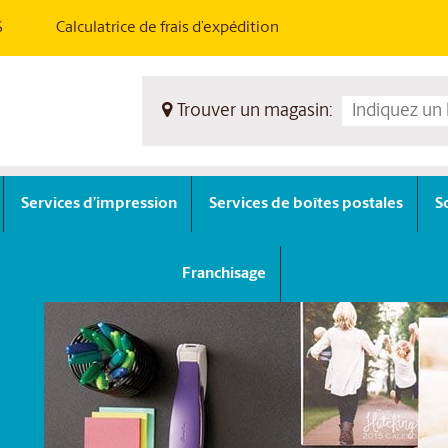
S
Calculatrice de frais d’expédition
Trouver un magasin:
Services d’impression
Services de boîtes postales
S
Franchisage