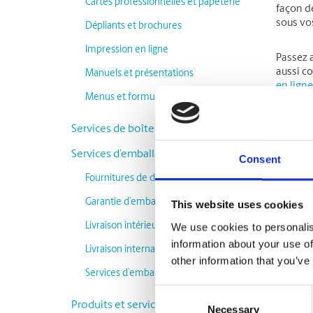
Cartes professionnelles et papeterie
façon de
sous vos
Dépliants et brochures
Impression en ligne
Passez a
aussi co
Manuels et présentations
en ligne
Menus et formulaires
page. Co
Services de boîtes postales
Tro
Services d’emballage et d’expédition
Consent
Fournitures de déménagement
Entre
Garantie d’emballage et d’expédition
This website uses cookies
Livraison intérieure
We use cookies to personalis
information about your use of
Livraison internationale
C
al
other information that you’ve
Services d’emballage
Consent
Produits et services complémentaires
Necessary
Selection