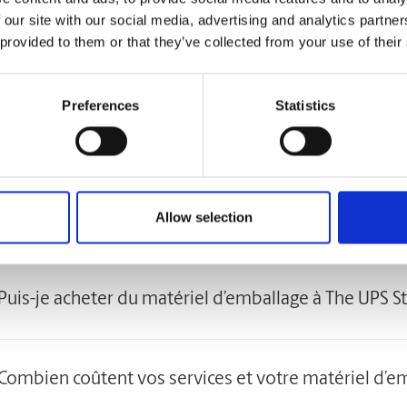
 our site with our social media, advertising and analytics partn
 grand, on en fait notre affaire!
 provided to them or that they’ve collected from your use of their
éférez confier le déménagement de vos articles volumineux à des pr
os qu’une table de billard, une horloge grand-père ou même une moto
Preferences
Statistics
ices de transport à prix concurrentiel pour vos envois, peu importe le
tions courantes sur l’emballage
Allow selection
Pouvez-vous emballer mon ou mes articles?
Puis-je acheter du matériel d’emballage à The UPS S
Combien coûtent vos services et votre matériel d’e