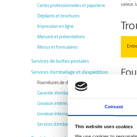
valeur, 
Cartes professionnelles et papeterie
Dépliants et brochures
Tro
Impression en ligne
Manuels et présentations
Entre
Menus et formulaires
Services de boîtes postales
Fou
Services d’emballage et d’expédition
Fournitures de déménagement
Les cen
Garantie d’emballage et d’expédition
experts 
convien
Livraison intérieure
Consent
Livraison internationale
Besoin d
déménag
Services d’emballage
This website uses cookies
le film 
forme s
We use cookies to personalis