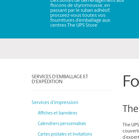
Des boîtes de déménagement aux
flocons de styromousse, en
passant par le ruban adhésif,
procurez-vous toutes vos
fournitures d’emballage aux
centres The UPS Store
SERVICES D’EMBALLAGE ET
Fo
D’EXPÉDITION
Services d’impression
The
Affiches et bannières
Calendriers personnalisés
The UPS 
couvertu
Cartes postales et invitations
d’expert