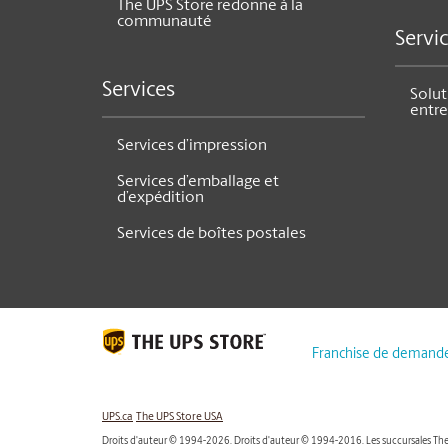
The UPS Store redonne à la
communauté
Servi
Services
Solut
entre
Services d’impression
Services d’emballage et
d’expédition
Services de boîtes postales
Franchise de demand
UPS.ca
The UPS Store USA
Droits d'auteur © 1994-2026. Droits d'auteur © 1994-2016. Les succursales The 