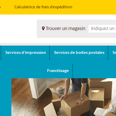
S
Calculatrice de frais d’expédition
Trouver un magasin:
Services d’impression
Services de boîtes postales
S
Franchisage