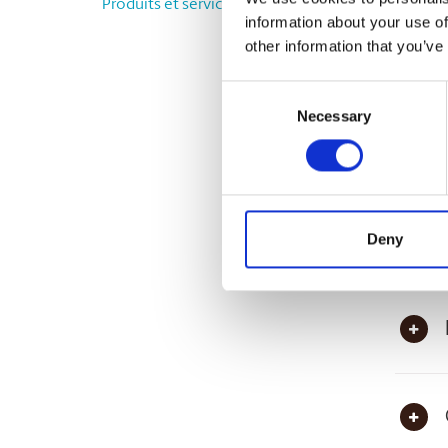
Produits et services complémentaires
information about your use of
Petit ou
other information that you’ve
Consent
Vous pr
aussi gr
Necessary
Selection
des serv
Ques
Deny