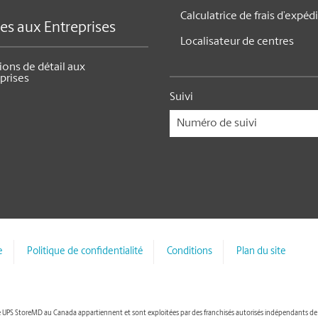
Calculatrice de frais d’expéd
ces aux Entreprises
Localisateur de centres
ions de détail aux
prises
Suivi
e
Politique de confidentialité
Conditions
Plan du site
UPS StoreMD au Canada appartiennent et sont exploitées par des franchisés autorisés indépendants de M