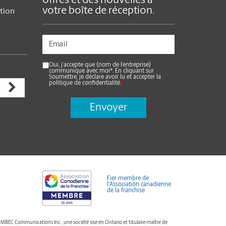
offres et des nouvelles à
votre boîte de réception.
ition
Oui, j’accepte que (nom de l’entreprise)
communique avec moi*. En cliquant sur
Soumettre, je déclare avoir lu et accepter la
politique de confidentialité.
*
Fier membre de
l'Association canadienne
de la franchise
BEC Communications Inc., une société sise en Ontario et titulaire-maître de