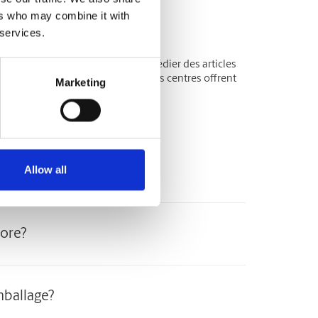
ers who may combine it with
 services.
ofessionnels ? Nous pouvons expédier des articles
 ou une voiture ! La plupart de nos centres offrent
Marketing
ur taille.
Allow all
tore?
mballage?