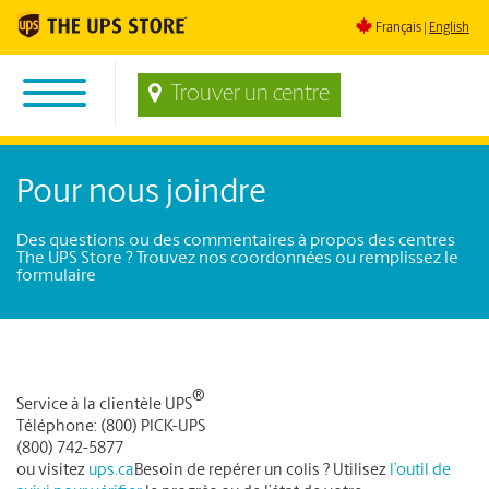
Français
English
Trouver un centre
Pour nous joindre
Des questions ou des commentaires à propos des centres
The UPS Store ? Trouvez nos coordonnées ou remplissez le
formulaire
®
Service à la clientèle UPS
Téléphone:
(800) PICK-UPS
(800) 742-5877
ou visitez
ups.ca
Besoin de repérer un colis ? Utilisez
l’outil de