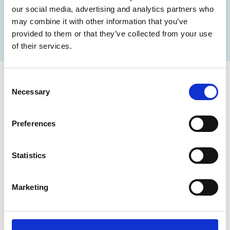
difficile d’avoir toutes les ressources dont on a besoin
our social media, advertising and analytics partners who
pour réussir. C’est là que The UPS Store entre en jeu,
may combine it with other information that you’ve
apportant des solutions aux besoins de votre petite
provided to them or that they’ve collected from your use
entreprise, dans votre voisinage. Sans parler des
of their services.
économies que vous apporte la carte de fidélité
Obtenez plus!
Consent
Inscrivez-vous ici
Necessary
Selection
Preferences
Statistics
Blogue
Marketing