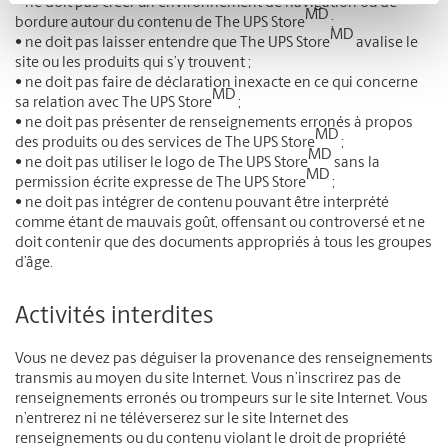
• ne doit pas créer un environnement de navigation ou de
MD
bordure autour du contenu de The UPS Store
;
MD
• ne doit pas laisser entendre que The UPS Store
avalise le
site ou les produits qui s’y trouvent ;
• ne doit pas faire de déclaration inexacte en ce qui concerne
MD
sa relation avec The UPS Store
;
• ne doit pas présenter de renseignements erronés à propos
MD
des produits ou des services de The UPS Store
;
MD
• ne doit pas utiliser le logo de The UPS Store
sans la
MD
permission écrite expresse de The UPS Store
;
• ne doit pas intégrer de contenu pouvant être interprété
comme étant de mauvais goût, offensant ou controversé et ne
doit contenir que des documents appropriés à tous les groupes
d’âge.
Activités interdites
Vous ne devez pas déguiser la provenance des renseignements
transmis au moyen du site Internet. Vous n’inscrirez pas de
renseignements erronés ou trompeurs sur le site Internet. Vous
n’entrerez ni ne téléverserez sur le site Internet des
renseignements ou du contenu violant le droit de propriété