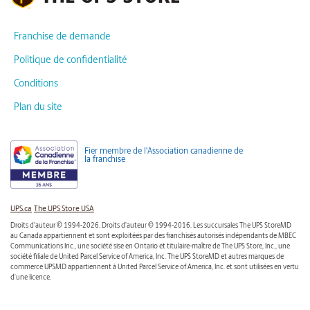
Franchise de demande
Politique de confidentialité
Conditions
Plan du site
Fier membre de l'Association canadienne de
la franchise
UPS.ca
The UPS Store USA
Droits d'auteur © 1994-2026. Droits d'auteur © 1994-2016. Les succursales The UPS StoreMD
au Canada appartiennent et sont exploitées par des franchisés autorisés indépendants de MBEC
Communications Inc., une société sise en Ontario et titulaire-maître de The UPS Store, Inc., une
société filiale de United Parcel Service of America, Inc. The UPS StoreMD et autres marques de
commerce UPSMD appartiennent à United Parcel Service of America, Inc. et sont utilisées en vertu
d’une licence.