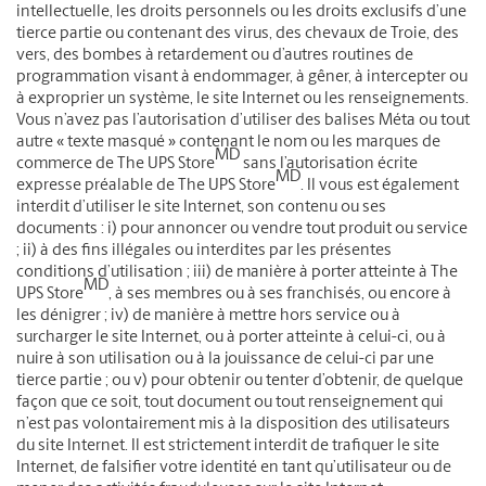
intellectuelle, les droits personnels ou les droits exclusifs d’une
tierce partie ou contenant des virus, des chevaux de Troie, des
vers, des bombes à retardement ou d’autres routines de
programmation visant à endommager, à gêner, à intercepter ou
à exproprier un système, le site Internet ou les renseignements.
Vous n’avez pas l’autorisation d’utiliser des balises Méta ou tout
autre « texte masqué » contenant le nom ou les marques de
MD
commerce de The UPS Store
sans l’autorisation écrite
MD
expresse préalable de The UPS Store
. Il vous est également
interdit d’utiliser le site Internet, son contenu ou ses
documents : i) pour annoncer ou vendre tout produit ou service
; ii) à des fins illégales ou interdites par les présentes
conditions d’utilisation ; iii) de manière à porter atteinte à The
MD
UPS Store
, à ses membres ou à ses franchisés, ou encore à
les dénigrer ; iv) de manière à mettre hors service ou à
surcharger le site Internet, ou à porter atteinte à celui-ci, ou à
nuire à son utilisation ou à la jouissance de celui-ci par une
tierce partie ; ou v) pour obtenir ou tenter d’obtenir, de quelque
façon que ce soit, tout document ou tout renseignement qui
n’est pas volontairement mis à la disposition des utilisateurs
du site Internet. Il est strictement interdit de trafiquer le site
Internet, de falsifier votre identité en tant qu’utilisateur ou de