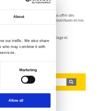
e pays et le monde entier pour vous offrir des
About
ervices d’emballage complets, nos fournitures et nos
 de finition de documents, d’emballage et
se our traffic. We also share
centre The UPS Store le plus près.
ers who may combine it with
 services.
Marketing
Allow all