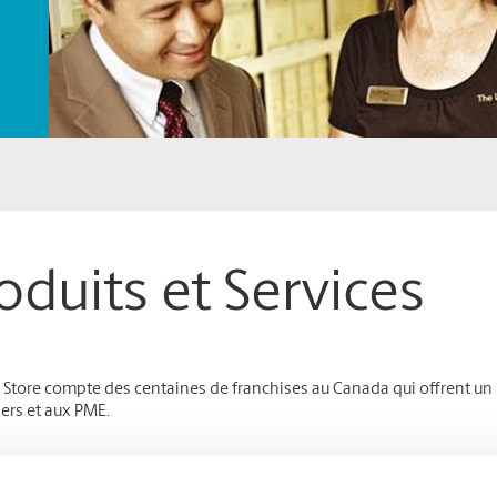
oduits et Services
Store compte des centaines de franchises au Canada qui offrent un l
iers et aux PME.
rofessionnelles, calendriers personnalisés, présentations commercial
le type de document que vous souhaitez imprimer – en grande ou en p