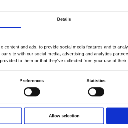
vons le faire pour vous !
es services d’un messager ? The UPS Store Canada parcourt la ville, l
Details
s de livraison intérieure et internationale. C’est sans compter nos s
de déménagement offerts en magasin !
s recherchiez des solutions de photocopie et d’impression en ligne,
e content and ads, to provide social media features and to analy
tion ou de boîtes postales, vous trouverez tout ce qu’il vous faut au 
 our site with our social media, advertising and analytics partn
 provided to them or that they’ve collected from your use of their
uver un magasin
Preferences
Statistics
z votre Adresse, Ville, Province ou Code Postal:
Allow selection