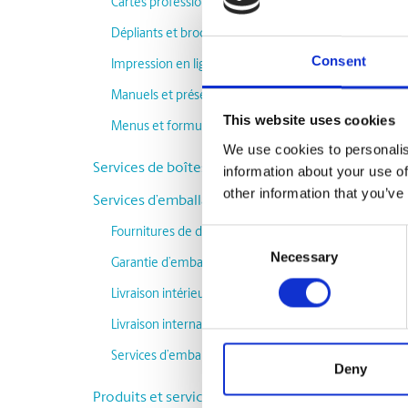
Cartes professionnelles et papeterie
nous pou
Dépliants et brochures
Besoin d
Consent
Impression en ligne
solution
boîtes 
Manuels et présentations
This website uses cookies
Menus et formulaires
Que vou
We use cookies to personalis
d’expédi
Services de boîtes postales
information about your use of
other information that you’ve
Services d’emballage et d’expédition
Tro
Fournitures de déménagement
Consent
Necessary
Selection
Garantie d’emballage et d’expédition
Livraison intérieure
Entre
Livraison internationale
Services d’emballage
Deny
Produits et services complémentaires