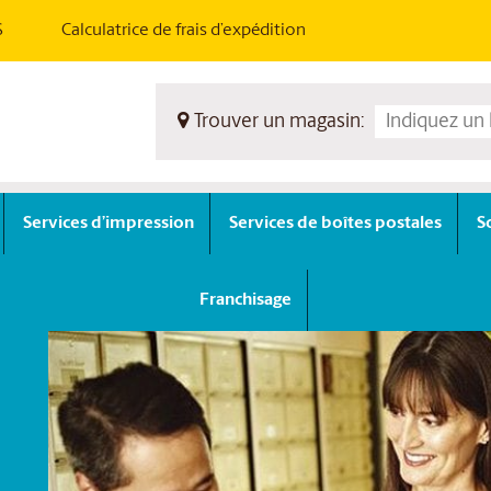
S
Calculatrice de frais d’expédition
Trouver un magasin:
Services d’impression
Services de boîtes postales
S
Franchisage