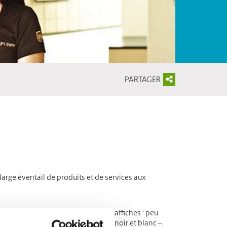
PARTAGER
arge éventail de produits et de services aux
es, dépliants, cartes postales ou affiches : peu
etite quantité, en couleur ou en noir et blanc –,