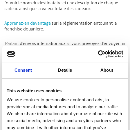
fournir le nom du destinataire et une description de chaque
cadeau ainsi que la valeur totale des cadeaux.
Apprenez-en davantage
sur la réglementation entourant la
franchise douanière.
Parlant d’envois internationaux, si vous prévoyez d’envoyer un
colis gourmand à des proches aux États-Unis ou à l’étranger,
sachez qu’il y a aussi quelques règles à respecter. Par exemple,
lorsque vous remplissez un formulaire douanier, vous devez
indiquer que le colis est un cadeau et qu’il contient des
Consent
Details
About
aliments. Vous pourriez également devoir fournir une liste
d’ingrédients. Apprenez-en davantage
ici
.
This website uses cookies
5. Laissez nos pros vous emballer
We use cookies to personalise content and ads, to
provide social media features and to analyse our traffic.
Si le partage de cadeaux est la partie réjouissante, les emballer
exige du temps et une attention que vous n’avez peut-être pas
We also share information about your use of our site with
en cette période occupée de l’année. Aussi, personne n’aime
our social media, advertising and analytics partners who
être tenaillé par la crainte de ne pas avoir bien protégé son
may combine it with other information that you’ve
cadeau pour l’expédition. L’équipe des centres The UPS Store