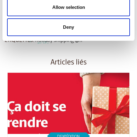
Visitez notre
centre des Fêtes
pour obtenir d’autres conseils et
Allow selection
connaître les
options d’impression
qui s’offrent à vous, entre
autres pour vos cartes de vœux. Célébrez le temps des Fêtes
avec des expéditions fiables de première qualité!
Deny
ÉTIQUETTES:
holiday shipping @fr
Articles liés
D’EXPÉDITION