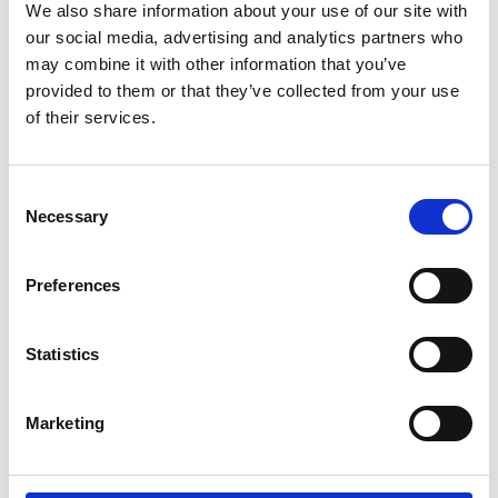
We also share information about your use of our site with
our social media, advertising and analytics partners who
may combine it with other information that you’ve
provided to them or that they’ve collected from your use
of their services.
Consent
Necessary
Selection
Conception et impression en ligne
Nous pouvons vous aider en matière d’impression, de
Preferences
photocopie, de reliure et de finition de documents. Nous
offrons même l’impression en ligne !
Statistics
Marketing