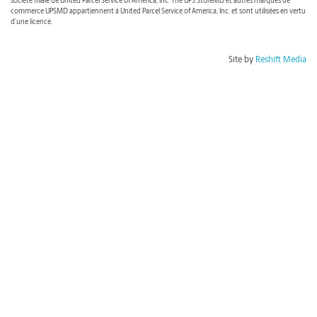
société filiale de United Parcel Service of America, Inc. The UPS StoreMD et autres marques de
commerce UPSMD appartiennent à United Parcel Service of America, Inc. et sont utilisées en vertu
d’une licence.
Site by
Reshift Media