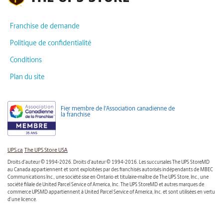
Franchise de demande
Politique de confidentialité
Conditions
Plan du site
Fier membre de l'Association canadienne de
la franchise
UPS.ca
The UPS Store USA
Droits d'auteur © 1994-2026. Droits d'auteur © 1994-2016. Les succursales The UPS StoreMD
au Canada appartiennent et sont exploitées par des franchisés autorisés indépendants de MBEC
Communications Inc., une société sise en Ontario et titulaire-maître de The UPS Store, Inc., une
société filiale de United Parcel Service of America, Inc. The UPS StoreMD et autres marques de
commerce UPSMD appartiennent à United Parcel Service of America, Inc. et sont utilisées en vertu
d’une licence.