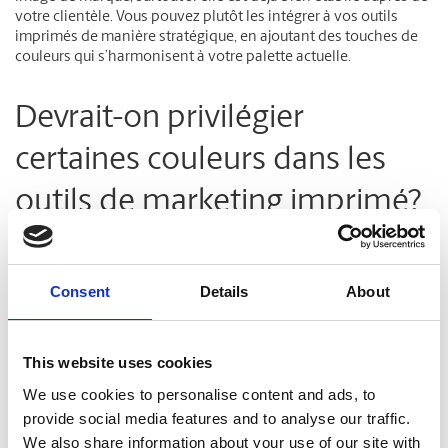
votre clientèle. Vous pouvez plutôt les intégrer à vos outils
imprimés de manière stratégique, en ajoutant des touches de
couleurs qui s’harmonisent à votre palette actuelle.
Devrait-on privilégier
certaines couleurs dans les
outils de marketing imprimé?
Le matériel imprimé, comme les
affiches
, les
banderoles
ou les
dépliants
, peut projeter une image professionnelle et accroître
Consent
Details
About
la notoriété de votre petite entreprise. Selon l’objectif de
chaque élément promotionnel, vous pouvez sélectionner des
couleurs qui véhiculent efficacement votre message. Par
exemple :
This website uses cookies
We use cookies to personalise content and ads, to
Annoncer des soldes ou une liquidation : dans un dépliant
provide social media features and to analyse our traffic.
ou sur une affiche, le jaune et l’orange évoquent l’énergie et
We also share information about your use of our site with
la joie, tandis que le rouge peut créer un sentiment