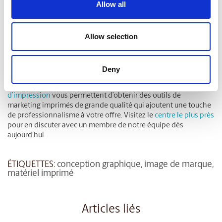
Allow all
Imprimez vos outils de
marketing aux centres The
Allow selection
UPS Store
Deny
The UPS Store peut répondre à vos besoins professionnels
grâce à ses
Solutions pour petites entreprises
. Nos
services
d’impression
vous permettent d’obtenir des outils de
marketing imprimés de grande qualité qui ajoutent une touche
de professionnalisme à votre offre. Visitez le
centre le plus près
pour en discuter avec un membre de notre équipe dès
aujourd’hui.
ÉTIQUETTES:
conception graphique
,
image de marque
,
matériel imprimé
Articles liés