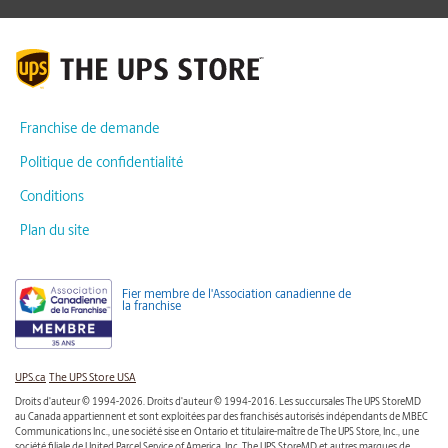
Franchise de demande
Politique de confidentialité
Conditions
Plan du site
Fier membre de l'Association canadienne de
la franchise
UPS.ca
The UPS Store USA
Droits d'auteur © 1994-2026. Droits d'auteur © 1994-2016. Les succursales The UPS StoreMD
au Canada appartiennent et sont exploitées par des franchisés autorisés indépendants de MBEC
Communications Inc., une société sise en Ontario et titulaire-maître de The UPS Store, Inc., une
société filiale de United Parcel Service of America, Inc. The UPS StoreMD et autres marques de