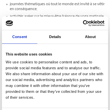
journées thématiques où tout le monde est invité à se vêtir
en conséquence;
activités axées sur le mieux-être (séance de yoga matinale,
marche en groupe, etc.);
fêtes soulignant les différentes périodes de l’année;
jeux ou casse-têtes en équipe;
Consent
Details
About
journées de bénévolat;
sorties de groupe dans une autre petite entreprise de votre
This website uses cookies
région (atelier de peinture sur céramique, jeu d’évasion,
soirée de jeu-questionnaire, théâtre local, etc.).
We use cookies to personalise content and ads, to
provide social media features and to analyse our traffic.
Si vous organisez une activité de consolidation d’équipe et
We also share information about your use of our site with
avez besoin de matériel imprimé, ou si vous cherchez un
our social media, advertising and analytics partners who
partenaire de confiance pour répondre aux besoins de votre
may combine it with other information that you’ve
petite entreprise, les centres The UPS Store sont là pour vous
provided to them or that they’ve collected from your use
aider! Nous offrons une vaste gamme de services d’
impression
,
of their services.
d’
emballage et d’expédition
, de
location de boîtes postales
et
bien plus encore. Découvrez nos
Solutions petites entreprises
pour en savoir davantage.