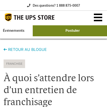
Des questions? 1 888 875-0007
Événements
Postuler
Pourquoi The UPS Store?
RETOUR AU BLOGUE
Posséder une franchise
FRANCHISE
L’occasion d’affaires
À quoi s’attendre lors
Marchés disponibles
d’un entretien de
franchisage