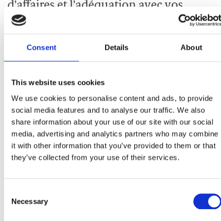
d’affaires et l’adéquation avec vos
objectifs
Consent
Details
About
La plupart du temps, la gestion d’une entreprise franchisée
exige de suivre des politiques et procédures rigoureuses
établies par le franchiseur. Cette façon de faire vise à garantir
This website uses cookies
la prestation de produits ou de services impeccables et
We use cookies to personalise content and ads, to provide
homogènes d’un établissement à l’autre, un gage essentiel
social media features and to analyse our traffic. We also
de fidélisation de la clientèle.
share information about your use of our site with our social
media, advertising and analytics partners who may combine
Profitez de l’entretien pour poser toutes les questions que
it with other information that you’ve provided to them or that
vous pourriez avoir sur le modèle d’affaires et les politiques
they’ve collected from your use of their services.
opérationnelles, notamment sur les aspects qui vous
laissent la liberté de varier ou d’expérimenter. Posez
également toutes les questions que vous pourriez avoir sur
Consent
la formation préalable au lancement et sur l’assistance
Necessary
Selection
ultérieure. Faites preuve d’un maximum d’honnêteté quant à
vos objectifs et à vos projets. Ainsi, vous verrez si vous êtes