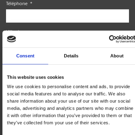
Téléphone
*
Ville
*
Consent
Details
About
Région qui vous intéresse
This website uses cookies
We use cookies to personalise content and ads, to provide
Code postal
*
social media features and to analyse our traffic. We also
share information about your use of our site with our social
media, advertising and analytics partners who may combine
it with other information that you’ve provided to them or that
Comment avez-vous entendu parler de nous?
*
they’ve collected from your use of their services.