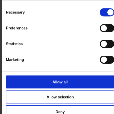
Consent
Vos renseignements personnels ne seront pas
Necessary
Selection
échangés ni vendus à d’autres personnes ou
organisations, et ne seront utilisés à aucune autre fin
que celles auxquelles vous avez consenti. Vous pouvez
Preferences
vous désabonner à tout moment. En cliquant sur »
Envoyer », vous confirmez avoir lu et accepter notre
politique de confidentialité
. *
Statistics
CAPTCHA
Marketing
Allow all
Allow selection
Deny