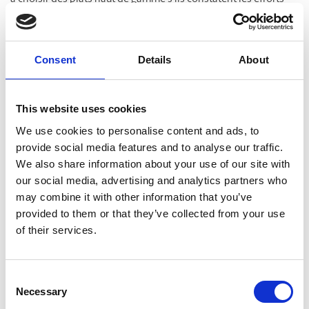
déployés pour offrir une expérience agréable jusque dans la
conception du menu.
Consent
Details
About
Une image de marque
cohérente et reconnaissable
This website uses cookies
We use cookies to personalise content and ads, to
Votre menu joue un rôle clé dans la façon dont les clients
provide social media features and to analyse our traffic.
reconnaissent votre marque et s’en souviennent. Chaque
interaction – de votre enseigne à votre site Web – contribue à
We also share information about your use of our site with
l’impression générale que laisse votre établissement. C’est
our social media, advertising and analytics partners who
pourquoi votre menu devrait s’intégrer naturellement à
may combine it with other information that you’ve
l’identité visuelle que vous avez déjà mise en place.
provided to them or that they’ve collected from your use
of their services.
Un menu professionnel devrait reprendre les couleurs, les
polices et les éléments visuels de vos autres outils de
communication. Cette cohérence crée une expérience
Consent
harmonieuse et donne à votre restaurant une image plus
Necessary
réfléchie et bien établie. Elle contribue également à renforcer le
Selection
sentiment de familiarité et de confiance chez les clients, qui