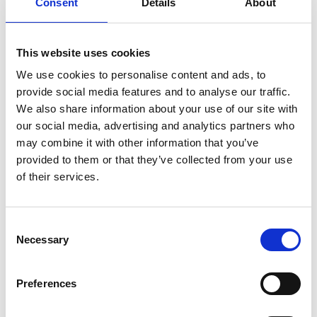
Consent
Details
About
Idées créatives pour cadeaux
d’entreprise personnalisés
Lire l'article
This website uses cookies
We use cookies to personalise content and ads, to
provide social media features and to analyse our traffic.
We also share information about your use of our site with
our social media, advertising and analytics partners who
may combine it with other information that you’ve
provided to them or that they’ve collected from your use
of their services.
Consent
Necessary
Selection
NON CLASSIFIÉ(E)
Preferences
Conseils pour emballer ses colis soi-
même et éviter des frais de manutention