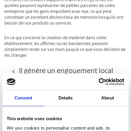
ces cartes (et d’autres supports imprimés en général) est
qu’elles peuvent représenter de petites parcelles de votre
entreprise que les gens emportent avec eux, ce qui peut
constituer un excellent déclencheur de mémoire lorsqu’ils ont
besoin de vos produits ou services.
En ce qui concerne la création de matériel dans votre
établissement, les affiches ou les banderoles peuvent
simplement rester sur vos murs jusqu’à ce que vous décidiez de
les changer.
Il génère un engouement local
Bien que le contenu numérique puisse éventuellement
atteindre un plus grand nombre de personnes, le matériel
imprimé peut vraiment être utile au sein des communautés
Consent
Details
About
locales. Distribuer un prospectus dans la ville, créer des cartes
postales que vous pouvez envoyer, ou même accrocher des
banderoles à l’extérieur de votre magasin peut susciter l’intérêt
This website uses cookies
des groupes que vous souhaitez cibler et même au-delà de
ceux-ci. Par exemple, une enseigne bien placée à l’extérieur de
We use cookies to personalise content and ads, to
votre établissement et qui se démarque ne manquera pas