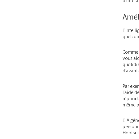
d’intera
Améli
L’intell
quelcon
Comme vo
vous aid
quotidi
d’avanta
Par exem
l’aide 
répondan
même po
L’IA gén
personna
Hootsui