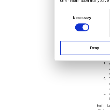
other information that you’ve
Vous vou
Consent
Instagr
Necessary
Selection
contenu
produite
afin d’é
Deny
Enfin, f