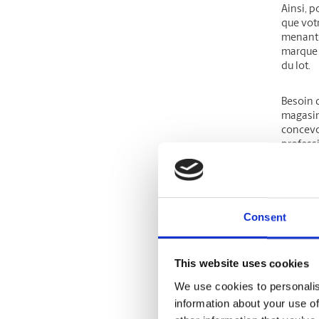
Ainsi, p
que votr
menant à
marque e
du lot.
Besoin d
magasin,
concevo
profess
Opti
Pour cré
Consent
celles-c
audience
This website uses cookies
Si l’un 
We use cookies to personalis
aspects 
information about your use of
descript