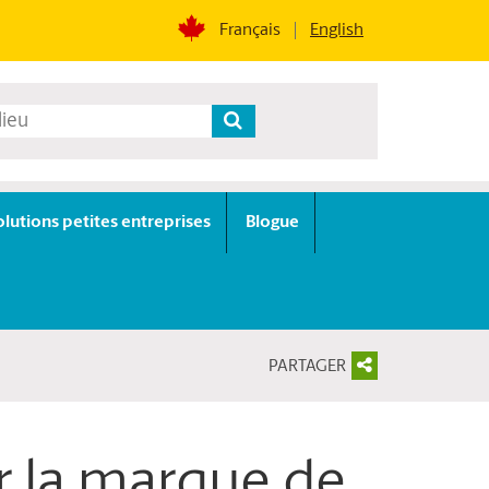
Français
English
olutions petites entreprises
Blogue
PARTAGER
ir la marque de