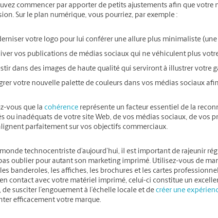
uvez commencer par apporter de petits ajustements afin que votre 
sion. Sur le plan numérique, vous pourriez, par exemple :
rniser votre logo pour lui conférer une allure plus minimaliste (un
iver vos publications de médias sociaux qui ne véhiculent plus votre
stir dans des images de haute qualité qui serviront à illustrer votr
grer votre nouvelle palette de couleurs dans vos médias sociaux afi
z-vous que la
cohérence
représente un facteur essentiel de la reco
 ou inadéquats de votre site Web, de vos médias sociaux, de vos pro
’alignent parfaitement sur vos objectifs commerciaux.
monde technocentriste d’aujourd’hui, il est important de rajeunir r
pas oublier pour autant son marketing imprimé. Utilisez-vous de mani
s banderoles, les affiches, les brochures et les cartes professionn
en contact avec votre matériel imprimé, celui-ci constitue un excellen
, de susciter l’engouement à l’échelle locale et de
créer une expérien
nter efficacement votre marque.