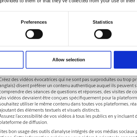
 provided to them or that they’ve collected from your use of their
lez renouveler votre type de publication en 2025? Pensez à augmente
am, TikTok ou YouTube, les vidéos de format court font maintenant 
Preferences
Statistics
 en ligne. De plus, selon un sondage,
83 % des consommateurs
(en a
s par les marques en 2025. Par conséquent, si cette stratégie vous 
tablir les types de vidéos que vous voulez réaliser. Voici quelques éta
Explorez les contenus proposés dans votre secteur, autant par les g
comme la vôtre, afin d’avoir une idée de ce qui est populaire.
Allow selection
Voyez si vous pouvez vous inspirer de ce contenu dans vos propres v
pas à faire preuve de créativité et à diverger légèrement de votre 
susceptible de plaire à votre public cible.
Créez des vidéos évocatrices qui ne sont pas surproduites ou trop p
anglais) disent préférer un contenu authentique auquel ils peuvent s’
comprendre des séances de questions et réponses, des visites de couli
Vos vidéos devraient être conçues spécifiquement pour la plateforme 
souhaitez utiliser le même contenu dans toutes vos plateformes, réa
ajoutant des éléments textuels et visuels distincts.
Assurez l’accessibilité de vos vidéos à tous les publics en y incluant 
plateforme de diffusion.
aites bon usage des outils d’analyse intégrés de vos médias sociaux 