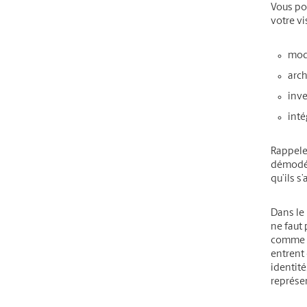
Vous po
votre vi
mode
arch
inve
inté
Rappele
démodés
qu’ils s
Dans le 
ne faut 
comme le
entrent 
identité
représe