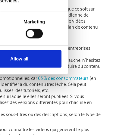
 services.
r votre contenu vidéo. En effet, que ce soit sur
partie de notre consommation quotidienne de
Marketing
nglais) souhaitent visionner plus de vidéos
attire, commencez par élaborer un plan de contenu
pes à suivre à cet égard :
randes marques que par les petites entreprises
Allow all
idéos. Sans trop sortir du champ gauche, n’hésitez
image de marque habituelle pour produire du contenu
romotionnelles, car
63 % des consommateurs
(en
identifier à du contenu très léché. Cela peut
sses, des tutoriels, etc.
sur laquelle elles seront publiées. Si vous
lisez des versions différentes pour chacune en
des sous-titres ou des descriptions, selon le type de
pour connaître les vidéos qui génèrent le plus