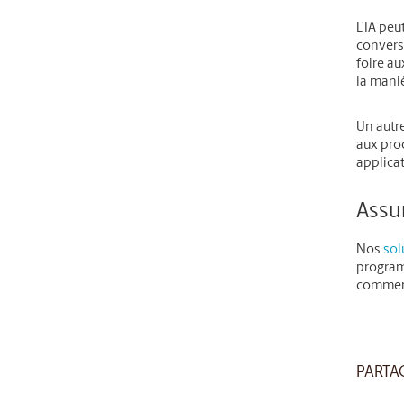
L’IA peu
convers
foire au
la maniè
Un autr
aux proc
applicat
Assur
Nos
sol
program
comment
PARTA