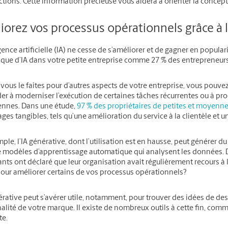
ctions. Cette information précieuse vous aidera à orienter la concep
orez vos processus opérationnels grâce à l
igence artificielle (IA) ne cesse de s’améliorer et de gagner en popul
que d’IA dans votre petite entreprise comme 27 % des entrepreneurs 
us le faites pour d’autres aspects de votre entreprise, vous pouvez c
er à moderniser l’exécution de certaines tâches récurrentes ou à prod
ennes. Dans une étude,
97 % des propriétaires de petites et moyenne
ges tangibles, tels qu’une amélioration du service à la clientèle et u
ple, l’IA générative, dont l’utilisation est en hausse, peut générer d
de modèles d’apprentissage automatique qui analysent les données.
ts ont déclaré que leur organisation avait régulièrement recours à l’
ur améliorer certains de vos processus opérationnels?
érative peut s’avérer utile, notamment, pour trouver des idées de des
lité de votre marque. Il existe de nombreux outils à cette fin, com
te.