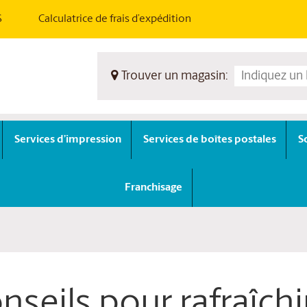
S
Calculatrice de frais d’expédition
Trouver un magasin:
Services d’impression
Services de boîtes postales
S
Franchisage
nseils pour rafraîch