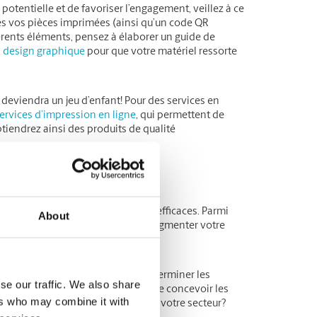
 potentielle et de favoriser l’engagement, veillez à ce
tes vos pièces imprimées (ainsi qu’un code QR
férents éléments, pensez à élaborer un guide de
 design graphique
pour que votre matériel ressorte
 deviendra un jeu d’enfant! Pour des services en
ervices d’impression en ligne
, qui permettent de
iendrez ainsi des produits de qualité
ce à la vidéo
ts, vous avez besoin de stratégies efficaces. Parmi
About
iaux pour stimuler l’engagement, augmenter votre
 plateformes sociales, tentez de déterminer les
se our traffic. We also share
de publication ou de votre manière de concevoir les
ers who may combine it with
ptées par d’autres entreprises de votre secteur?