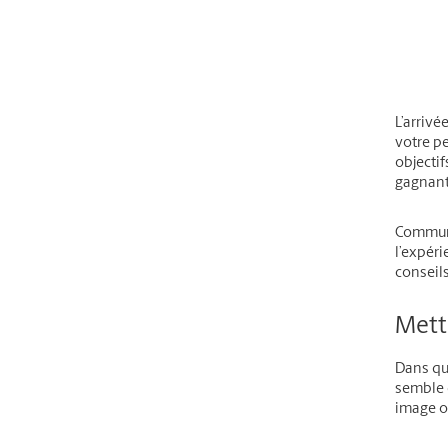
L’arrivé
votre pe
objectif
gagnant
Communi
l’expéri
conseil
Mett
Dans que
semble d
image ou