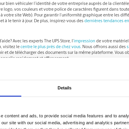
our bien véhiculer l’identité de votre entreprise auprès de la clientèle
e logo, vos couleurs et votre police de caractères figurent dans tou
 votre site Web). Pour garantir l’uniformité graphique entre les dif
t à le tenir à jour. De plus, inspirez-vous des
dernières tendances en
’aide? Avec les experts The UPS Store, l’
impression
de votre matériel
 visitez le
centre le plus près de chez vous
. Nous offrons aussi des
s
ir et de télécharger des documents sur la même plateforme. Vous obt
ionnelle rapidement et efficacement.
misez le contenu de vos médias sociaux grâ
er des liens avec votre clientèle et vous distinguer de vos concurren
Details
i, vous pourriez envisager de parfaire le contenu de vos médias soc
 et exposer plus de gens à vos produits ou services.
de vos objectifs de 2025 est d’accroître le taux d’engagement sur vos
e content and ads, to provide social media features and to analy
de celles-ci qui nécessiteraient un coup de jeune. S’agit-il du type 
 our site with our social media, advertising and analytics partn
ions? Pourriez-vous exploiter davantage les dernières tendances ado