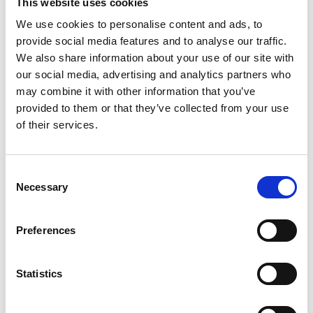
entreprises
et visitez un
centre près de chez vous
pour partir du
This website uses cookies
bon pied.
We use cookies to personalise content and ads, to
provide social media features and to analyse our traffic.
We also share information about your use of our site with
our social media, advertising and analytics partners who
may combine it with other information that you’ve
Articles liés
provided to them or that they’ve collected from your use
of their services.
Consent
Necessary
Selection
Preferences
PETITES ENTREPRISES
Statistics
Les avantages du déchiquetage pour