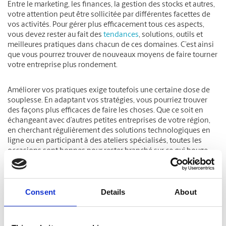
Entre le marketing, les finances, la gestion des stocks et autres,
votre attention peut être sollicitée par différentes facettes de
vos activités. Pour gérer plus efficacement tous ces aspects,
vous devez rester au fait des
tendances
, solutions, outils et
meilleures pratiques dans chacun de ces domaines. C’est ainsi
que vous pourrez trouver de nouveaux moyens de faire tourner
votre entreprise plus rondement.
Améliorer vos pratiques exige toutefois une certaine dose de
souplesse. En adaptant vos stratégies, vous pourriez trouver
des façons plus efficaces de faire les choses. Que ce soit en
échangeant avec d’autres petites entreprises de votre région,
en cherchant régulièrement des solutions technologiques en
ligne ou en participant à des ateliers spécialisés, toutes les
occasions sont bonnes pour rester branché sur ce qui bouge
dans votre secteur.
The UPS Store propose des services pratiques qui peuvent
Consent
Details
About
contribuer à la réussite de votre petite entreprise, tels que
l’
impression
, l’
emballage et l’expédition
, et la
location de
boîtes postales
. Découvrez nos
Solutions pour les petites