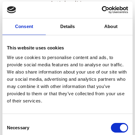
Articles liés
Consent
Details
About
This website uses cookies
We use cookies to personalise content and ads, to
provide social media features and to analyse our traffic.
We also share information about your use of our site with
SERVICES D’IMPRESSION
our social media, advertising and analytics partners who
may combine it with other information that you’ve
provided to them or that they’ve collected from your use
La popularité des codes QR dans les
documents imprimés
of their services.
Lire l'article
Consent
Necessary
Selection