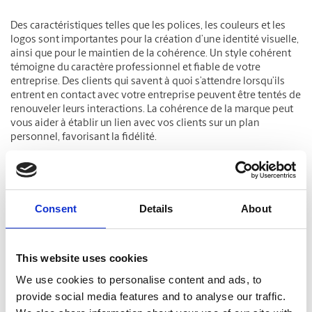
Des caractéristiques telles que les polices, les couleurs et les
logos sont importantes pour la création d’une identité visuelle,
ainsi que pour le maintien de la cohérence. Un style cohérent
témoigne du caractère professionnel et fiable de votre
entreprise. Des clients qui savent à quoi s’attendre lorsqu’ils
entrent en contact avec votre entreprise peuvent être tentés de
renouveler leurs interactions. La cohérence de la marque peut
vous aider à établir un lien avec vos clients sur un plan
personnel, favorisant la fidélité.
Les centres The UPS Store peuvent vous aider
à concevoir et à
imprimer
votre affichage extérieur et intérieur. Lancez-vous
dans la création ou l’évolution de votre identité visuelle en
Consent
Details
About
communiquant avec un
centre près de chez vous
.
This website uses cookies
We use cookies to personalise content and ads, to
Articles liés
provide social media features and to analyse our traffic.