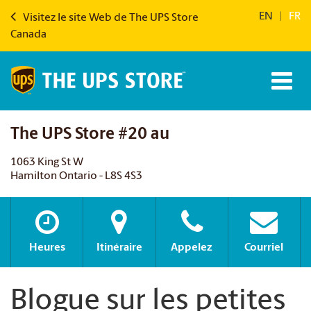
EN
|
FR
Visitez le site Web de The UPS Store
Canada
The UPS Store #20 au
1063 King St W
Hamilton Ontario - L8S 4S3
Heures
Itinéraire
Appelez
Courriel
Blogue sur les petites