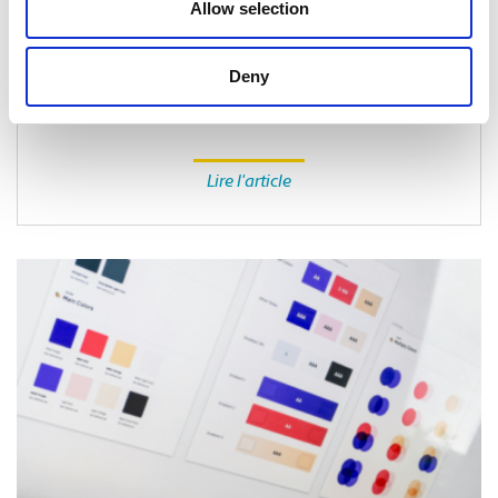
Allow selection
EMBALLAGE
Comment emballer des produits pour
Deny
l’expédition par temps extrême
Lire l'article