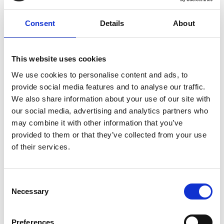
Services de graphisme
Consent
Details
About
Banderoles
This website uses cookies
Des salons commerciaux aux inaugurations officielles, les
We use cookies to personalise content and ads, to
banderoles attirent l’attention et communiquent votre
provide social media features and to analyse our traffic.
message avec force. Nous offrons des banderoles de
We also share information about your use of our site with
dimensions standards ou sur mesure. Nous pouvons même
our social media, advertising and analytics partners who
les monter sur un support pour afficher clairement votre
may combine it with other information that you’ve
présence.
provided to them or that they’ve collected from your use
of their services.
Consent
Affiches
Necessary
Selection
En tant qu’experts de l’impression, nous imprimons des
affiches d’allure professionnelle dans un vaste choix de
Preferences