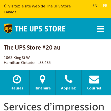
EN
|
FR
Visitez le site Web de The UPS Store
Canada
The UPS Store #20 au
1063 King St W
Hamilton Ontario - L8S 4S3
Heures
Itinéraire
Appelez
Courriel
Services d’impression