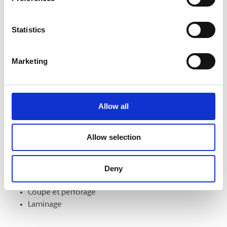
formats. Nous pouvons aussi les monter sur un support et
les laminer pour en améliorer l’aspect et la durabilité.
Statistics
Marketing
Finition de documents
Démarquez-vous par la qualité de vos documents et de vos
présentations. Nous offrons notamment les services
Allow all
suivants :
Intercalaires à onglet
Allow selection
Assemblage
Reliure
Deny
Pliage
Mise en bloc
Coupe et perforage
Laminage