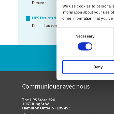
Dimanche
CLOSED
We use cookies to personalis
information about your use of
other information that you’ve
UPS Heures de ramassage
Du lundi au vendredi
5:00 pm
Consent
Necessary
Selection
Numéro de suivi 
Deny
Communiquer avec nous
The UPS Store #20
1063 King St W
Hamilton Ontario - L8S 4S3