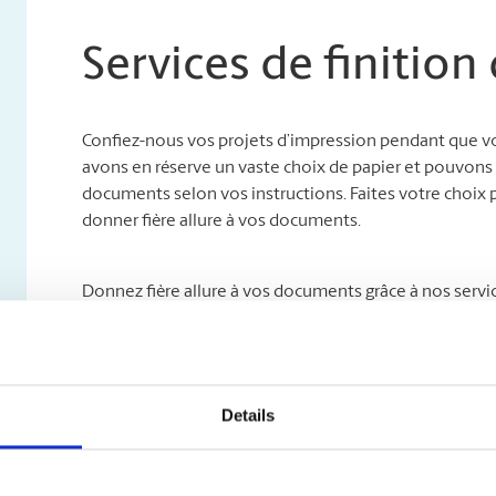
Services de finitio
Confiez-nous vos projets d’impression pendant que vo
avons en réserve un vaste choix de papier et pouvons a
documents selon vos instructions. Faites votre choix p
donner fière allure à vos documents.
Donnez fière allure à vos documents grâce à nos servi
notamment ce qui suit :
Intercalaires à onglet
Assemblage
Details
Reliure
Pliage
Mise en bloc