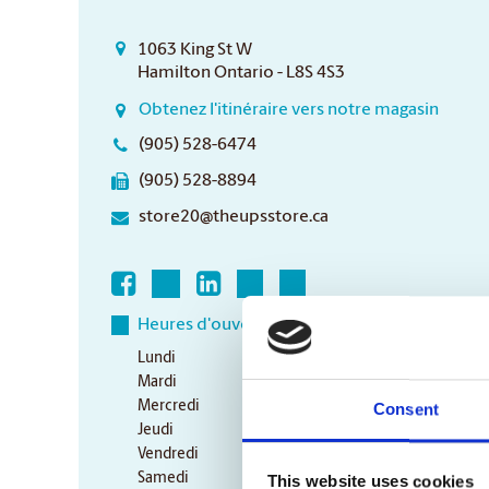
1063 King St W
Hamilton Ontario - L8S 4S3
Obtenez l'itinéraire vers notre magasin
(905) 528-6474
(905) 528-8894
store20@theupsstore.ca
Heures d'ouverture
Lundi
9:00 am - 7:00 pm
Mardi
9:00 am - 7:00 pm
Mercredi
9:00 am - 7:00 pm
Consent
Jeudi
9:00 am - 7:00 pm
Vendredi
9:00 am - 7:00 pm
Samedi
10:00 am - 4:00 pm
This website uses cookies