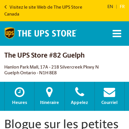
EN
|
FR
Visitez le site Web de The UPS Store
Canada
The UPS Store #82 Guelph
Hanlon Park Mall, 17A - 218 Silvercreek Pkwy N
Guelph Ontario - N1H 8E8
Heures
Itinéraire
Appelez
Courriel
Blogue sur les petites