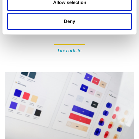
Allow selection
EMBALLAGE
Comment emballer des produits pour
Deny
l’expédition par temps extrême
Lire l'article