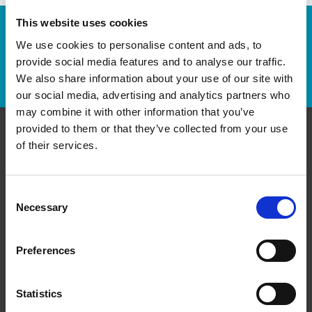
This website uses cookies
Numéro de suivi :
We use cookies to personalise content and ads, to
provide social media features and to analyse our traffic.
Repérer un envoi
We also share information about your use of our site with
our social media, advertising and analytics partners who
may combine it with other information that you’ve
provided to them or that they’ve collected from your use
of their services.
Communiquer avec nous
The UPS Store #82 Guelph
Consent
Hanlon Park Mall, 17A - 218 Silvercreek Pkwy N
Necessary
Guelph Ontario - N1H 8E8
Selection
Obtenez l'itinéraire vers notre magasin
(519) 822-2082
Preferences
(519) 822-2804
store82@theupsstore.ca
Statistics