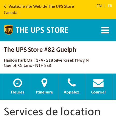
EN
|
FR
Visitez le site Web de The UPS Store
Canada
The UPS Store #82 Guelph
Hanlon Park Mall, 17A - 218 Silvercreek Pkwy N
Guelph Ontario - N1H 8E8
Heures
Itinéraire
Appelez
Courriel
Services de location