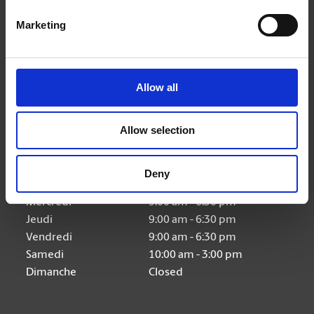
Nous suivre
Marketing
Allow all
Heures d'ouverture
Allow selection
Lundi
9:00 am - 6:30 pm
Deny
Mardi
9:00 am - 6:30 pm
Mercredi
9:00 am - 6:30 pm
Jeudi
9:00 am - 6:30 pm
Vendredi
9:00 am - 6:30 pm
Samedi
10:00 am - 3:00 pm
Dimanche
Closed