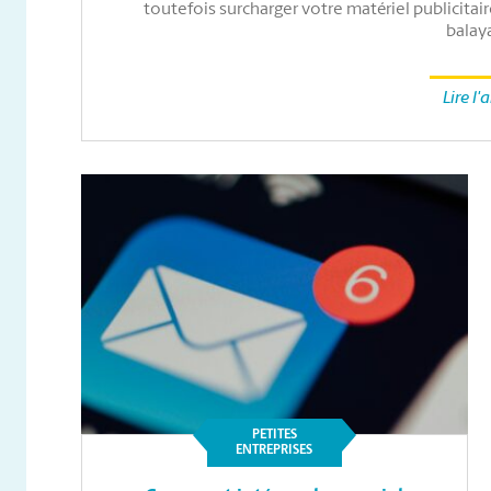
toutefois surcharger votre matériel publicitair
balay
Lire l'a
PETITES
ENTREPRISES