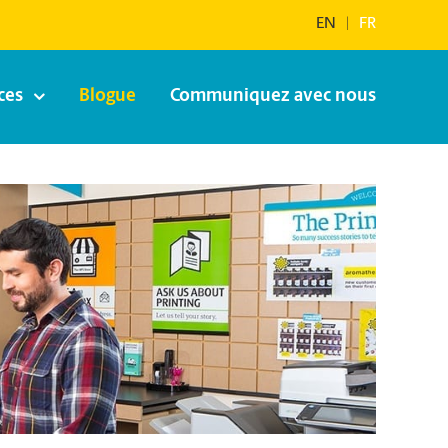
EN
|
FR
ces
Blogue
Communiquez avec nous