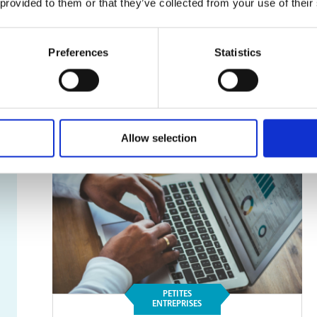
 provided to them or that they’ve collected from your use of their
Reliure et finition
professionnelles : donnez
fière allure à vos rapports et
présentations
Preferences
Statistics
Lire l'article
Allow selection
PETITES
ENTREPRISES