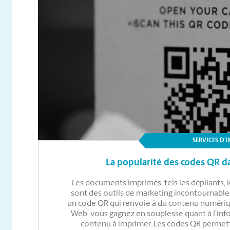
SERVICES D’
La popularité des codes QR 
Les documents imprimés, tels les dépliants, l
sont des outils de marketing incontournables
un code QR qui renvoie à du contenu numéri
Web, vous gagnez en souplesse quant à l’inf
contenu à imprimer. Les codes QR permett