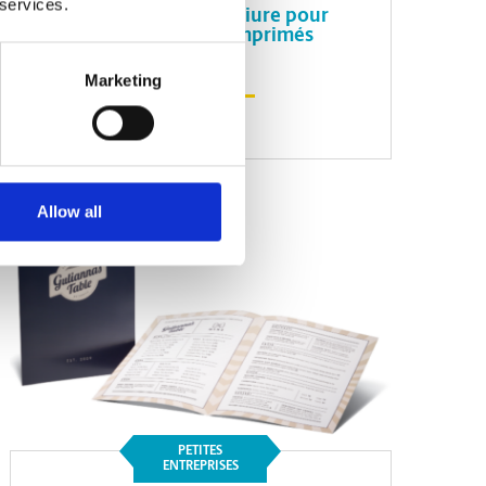
 services.
Choisir la bonne reliure pour
vos documents imprimés
Marketing
Lire l'article
Allow all
PETITES
ENTREPRISES