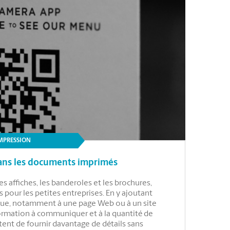
IMPRESSION
dans les documents imprimés
es affiches, les banderoles et les brochures,
 pour les petites entreprises. En y ajoutant
que, notamment à une page Web ou à un site
ormation à communiquer et à la quantité de
ent de fournir davantage de détails sans