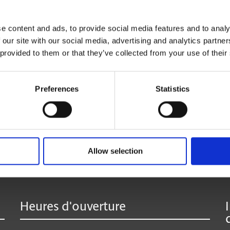
vous le réexpédier où que vous soyez.
La réception de colis de toutes les entreprises de
e content and ads, to provide social media features and to analy
 our site with our social media, advertising and analytics partn
 provided to them or that they’ve collected from your use of their
* Offert seulement à certains centres participants.
**Des frais supplémentaires peuvent s’appliquer.
Preferences
Statistics
:
Allow selection
Heures d'ouverture