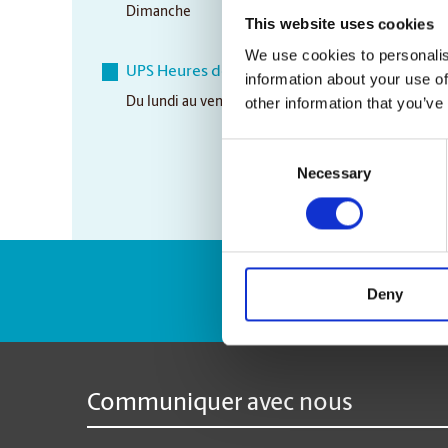
Dimanche
Closed
This website uses cookies
We use cookies to personalis
UPS Heures de ramassage
information about your use of
other information that you’ve
Du lundi au vendredi
4:00 pm
Consent
Necessary
Selection
Numéro de suivi 
Deny
Communiquer avec nous