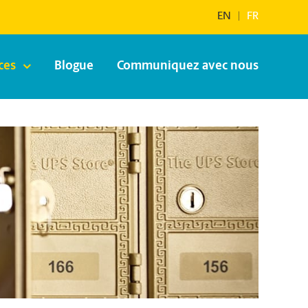
EN
|
FR
ces
Blogue
Communiquez avec nous