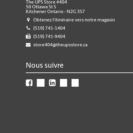
The UPS Store #404
50 Ottawa St S
Kitchener Ontario - N2G 3S7
Obtenez l'itinéraire vers notre magasin
(519) 741-1404
(519) 741-9404
store404@theupsstore.ca
Nous suivre