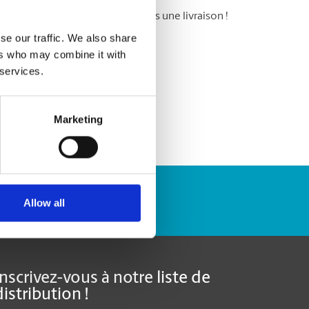
 messagerie : ne ratez plus jamais une livraison !
se our traffic. We also share
ers who may combine it with
 services.
Marketing
Repérer un envoi
Allow all
Inscrivez-vous à notre liste de
distribution !