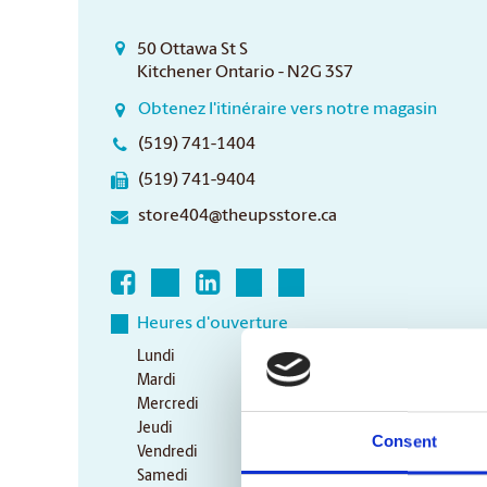
50 Ottawa St S
Kitchener Ontario - N2G 3S7
Obtenez l'itinéraire vers notre magasin
(519) 741-1404
(519) 741-9404
store404@theupsstore.ca
Heures d'ouverture
Lundi
9:00 am - 6:30 pm
Mardi
9:00 am - 6:30 pm
Mercredi
9:00 am - 6:30 pm
Jeudi
9:00 am - 6:30 pm
Consent
Vendredi
9:00 am - 6:30 pm
Samedi
10:00 am - 3:00 pm