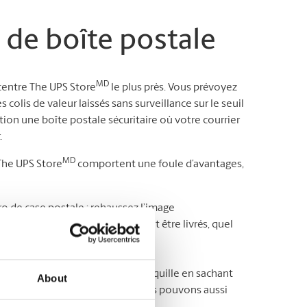
 de boîte postale
MD
 centre The UPS Store
le plus près. Vous prévoyez
olis de valeur laissés sans surveillance sur le seuil
ion une boîte postale sécuritaire où votre courrier
.
MD
 The UPS Store
comportent une foule d’avantages,
 de case postale : rehaussez l’image
dresse où tous vos colis peuvent être livrés, quel
rrier quand bon vous semble* ;
de courrier : ayant l’esprit tranquille en sachant
About
e que vous veniez le chercher. Nous pouvons aussi