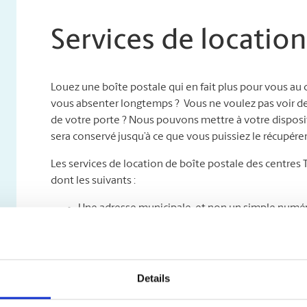
Services de location
Louez une boîte postale qui en fait plus pour vous au
vous absenter longtemps ? Vous ne voulez pas voir des c
de votre porte ? Nous pouvons mettre à votre disposit
sera conservé jusqu’à ce que vous puissiez le récupérer
Les services de location de boîte postale des centres
dont les suivants :
Une adresse municipale, et non un simple numéro
professionnelle de votre entreprise grâce à une a
que soit le service de messagerie ;
Un accès jour et nuit : venez chercher votre cou
Un service sûr de retenue et de réacheminement** 
Details
que votre courrier sera gardé sous clé jusqu’à c