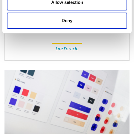
Allow selection
EMBALLAGE
Comment emballer des produits pour
Deny
l’expédition par temps extrême
Lire l'article