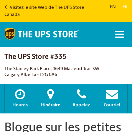
EN
|
FR
Visitez le site Web de The UPS Store
Canada
The UPS Store #335
The Stanley Park Place, 4649 Macleod Trail SW
Calgary Alberta - T2G 0A6
Heures
Itinéraire
Appelez
Courriel
Blogue sur les petites