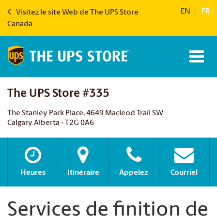
EN
|
FR
Visitez le site Web de The UPS Store
Canada
The UPS Store #335
The Stanley Park Place, 4649 Macleod Trail SW
Calgary Alberta - T2G 0A6
Heures
Itinéraire
Appelez
Courriel
Services de finition de