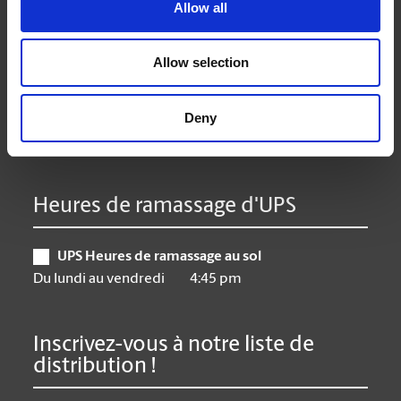
Lundi
9:00 am - 6:30 pm
Allow all
Mardi
9:00 am - 6:30 pm
Mercredi
9:00 am - 6:30 pm
Allow selection
Jeudi
9:00 am - 6:30 pm
Vendredi
9:00 am - 6:30 pm
Deny
Samedi
10:00 am - 3:00 pm
Dimanche
Closed
Heures de ramassage d'UPS
UPS Heures de ramassage au sol
Du lundi au vendredi
4:45 pm
Inscrivez-vous à notre liste de
distribution !