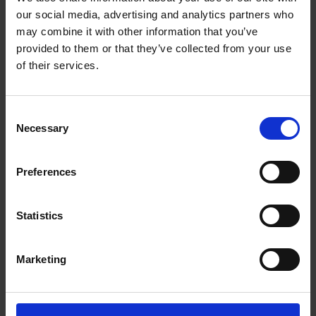
our social media, advertising and analytics partners who
The UPS Store #335
may combine it with other information that you’ve
The Stanley Park Place, 4649 Macleod Trail SW
provided to them or that they’ve collected from your use
Calgary Alberta - T2G 0A6
of their services.
Obtenez l'itinéraire vers notre magasin
(403) 800-0073
(403) 879-2122
Consent
store335@theupsstore.ca
Necessary
Selection
Preferences
Nous suivre
Statistics
Marketing
Heures d'ouverture