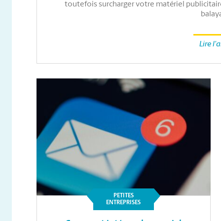
toutefois surcharger votre matériel publicitair
balay
Lire l'a
PETITES
ENTREPRISES