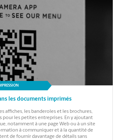
IMPRESSION
dans les documents imprimés
es affiches, les banderoles et les brochures,
 pour les petites entreprises. En y ajoutant
que, notamment à une page Web ou à un site
ormation à communiquer et à la quantité de
ent de fournir davantage de détails sans