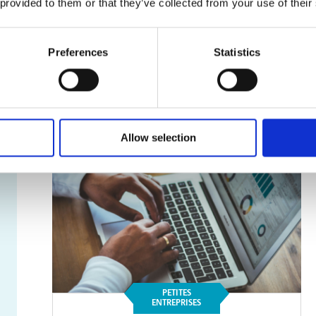
 provided to them or that they’ve collected from your use of their
Reliure et finition
professionnelles : donnez
fière allure à vos rapports et
présentations
Preferences
Statistics
Lire l'article
Allow selection
PETITES
ENTREPRISES