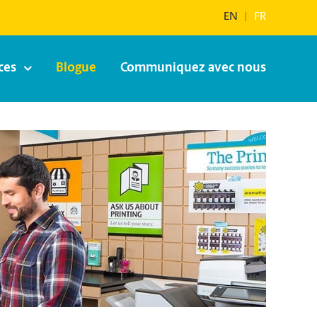
EN
|
FR
ces
Blogue
Communiquez avec nous