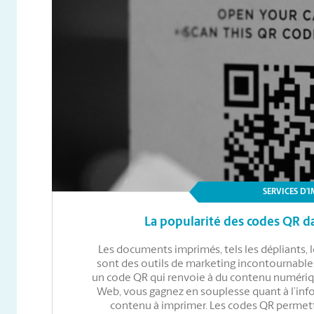
SERVICES D’
La popularité des codes QR 
Les documents imprimés, tels les dépliants, l
sont des outils de marketing incontournables
un code QR qui renvoie à du contenu numéri
Web, vous gagnez en souplesse quant à l’inf
contenu à imprimer. Les codes QR permett