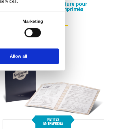
 services.
Choisir la bonne reliure pour
vos documents imprimés
Marketing
Lire l'article
Allow all
PETITES
ENTREPRISES