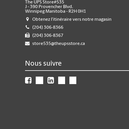
The UPS Store#535
J - 390 Provencher Blvd.
Winnipeg Manitoba - R2H 0H1
Obtenez l'itinéraire vers notre magasin
(204) 306-8366
(204) 306-8367
store535@theupsstore.ca
Nous suivre