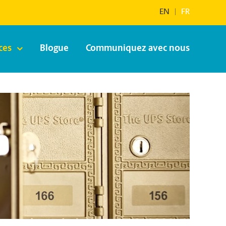
EN
|
FR
ces
Blogue
Communiquez avec nous