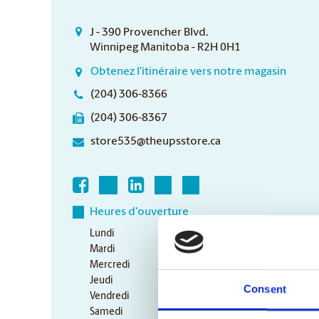
J - 390 Provencher Blvd.
Winnipeg Manitoba - R2H 0H1
Obtenez l'itinéraire vers notre magasin
(204) 306-8366
(204) 306-8367
store535@theupsstore.ca
Heures d'ouverture
Lundi
9:00 am - 6:30 pm
Mardi
9:00 am - 6:30 pm
Mercredi
9:00 am - 6:30 pm
Jeudi
9:00 am - 6:30 pm
Consent
Vendredi
9:00 am - 6:30 pm
Samedi
10:00 am - 3:00 pm