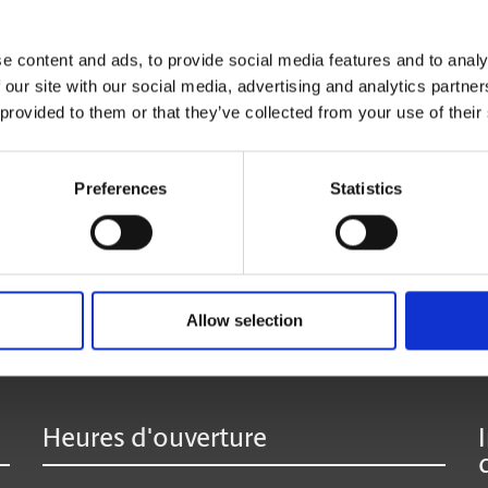
vous le réexpédier où que vous soyez.
La réception de colis de toutes les entreprises de
e content and ads, to provide social media features and to analy
 our site with our social media, advertising and analytics partn
 provided to them or that they’ve collected from your use of their
* Offert seulement à certains centres participants.
**Des frais supplémentaires peuvent s’appliquer.
Preferences
Statistics
:
Allow selection
Heures d'ouverture