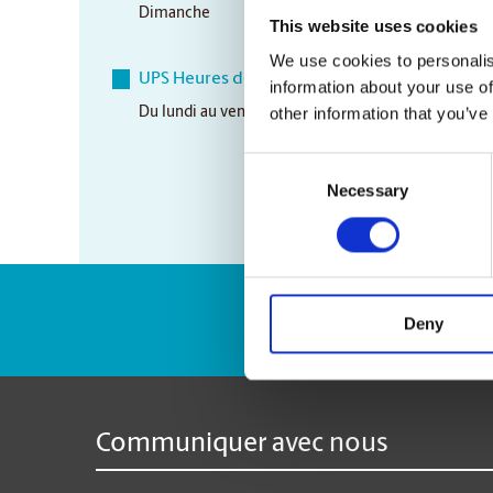
Dimanche
Closed
This website uses cookies
We use cookies to personalis
UPS Heures de ramassage
information about your use of
other information that you’ve
Du lundi au vendredi
5:00 pm
Consent
Necessary
Selection
Numéro de suivi 
Deny
Communiquer avec nous