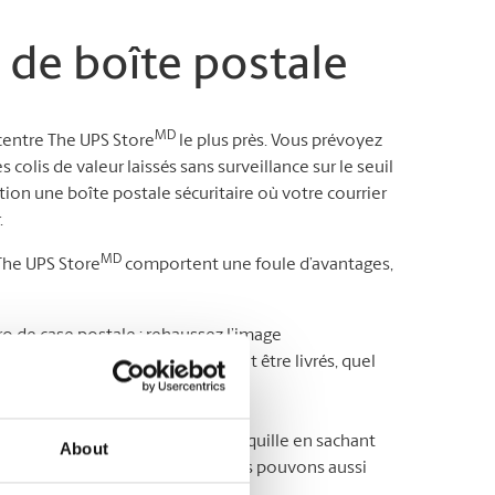
 de boîte postale
MD
 centre The UPS Store
le plus près. Vous prévoyez
olis de valeur laissés sans surveillance sur le seuil
ion une boîte postale sécuritaire où votre courrier
.
MD
 The UPS Store
comportent une foule d’avantages,
 de case postale : rehaussez l’image
dresse où tous vos colis peuvent être livrés, quel
rrier quand bon vous semble* ;
de courrier : ayant l’esprit tranquille en sachant
About
e que vous veniez le chercher. Nous pouvons aussi