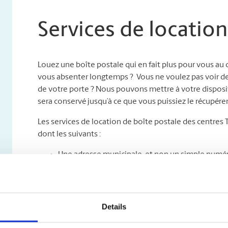
Services de location
Louez une boîte postale qui en fait plus pour vous au
vous absenter longtemps ? Vous ne voulez pas voir des c
de votre porte ? Nous pouvons mettre à votre disposit
sera conservé jusqu’à ce que vous puissiez le récupérer
Les services de location de boîte postale des centres
dont les suivants :
Une adresse municipale, et non un simple numéro
professionnelle de votre entreprise grâce à une a
que soit le service de messagerie ;
Un accès jour et nuit : venez chercher votre cou
Un service sûr de retenue et de réacheminement** 
Details
que votre courrier sera gardé sous clé jusqu’à c