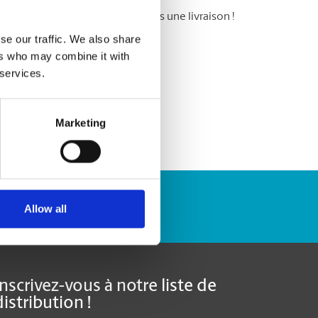
 messagerie : ne ratez plus jamais une livraison !
se our traffic. We also share
ers who may combine it with
 services.
Marketing
Repérer un envoi
Allow all
Inscrivez-vous à notre liste de
distribution !