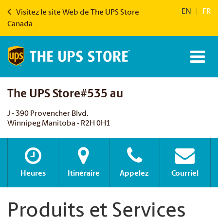
EN
|
FR
Visitez le site Web de The UPS Store
Canada
The UPS Store#535 au
J - 390 Provencher Blvd.
Winnipeg Manitoba - R2H 0H1
Heures
Itinéraire
Appelez
Courriel
Produits et Services