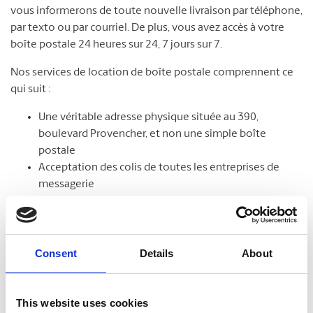
vous informerons de toute nouvelle livraison par téléphone,
par texto ou par courriel. De plus, vous avez accès à votre
boîte postale 24 heures sur 24, 7 jours sur 7.
Nos services de location de boîte postale comprennent ce
qui suit :
Une véritable adresse physique située au 390,
boulevard Provencher, et non une simple boîte
postale
Acceptation des colis de toutes les entreprises de
messagerie
Accès sécurisé à votre boîte postale 24 heures sur 24
Avis de réception de colis et de courrier
Services de retenue et de réexpédition de courrier
Possibilité de faire livrer à une autre adresse
Consent
Details
About
This website uses cookies