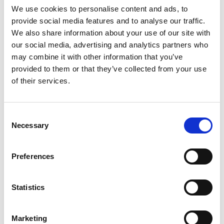
We use cookies to personalise content and ads, to
provide social media features and to analyse our traffic.
We also share information about your use of our site with
our social media, advertising and analytics partners who
may combine it with other information that you’ve
provided to them or that they’ve collected from your use
of their services.
Consent
Services de finition de documents
Necessary
Selection
Demandez à notre équipe d’experts de donner à vos
présentations une allure professionnelle grâce à nos
Preferences
services de finition de documents.
Nous offrons les services suivants :
Statistics
Onglets
Assemblage
Marketing
Reliure