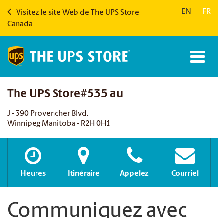
EN
|
FR
Visitez le site Web de The UPS Store
Canada
The UPS Store#535 au
J - 390 Provencher Blvd.
Winnipeg Manitoba - R2H 0H1
Heures
Itinéraire
Appelez
Courriel
Communiquez avec