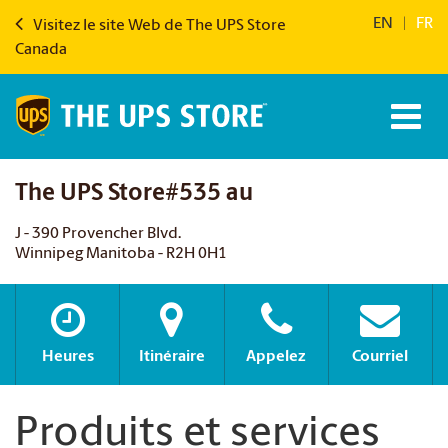
EN
|
FR
Visitez le site Web de The UPS Store
Canada
The UPS Store#535 au
J - 390 Provencher Blvd.
Winnipeg Manitoba - R2H 0H1
Heures
Itinéraire
Appelez
Courriel
Produits et services