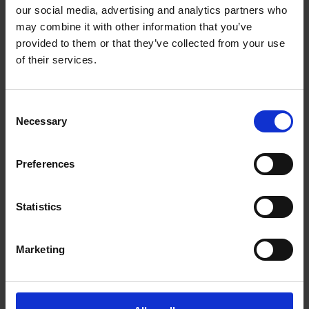
our social media, advertising and analytics partners who
The UPS Store#535
may combine it with other information that you’ve
J - 390 Provencher Blvd.
Winnipeg Manitoba - R2H 0H1
provided to them or that they’ve collected from your use
Obtenez l'itinéraire vers notre magasin
of their services.
(204) 306-8366
(204) 306-8367
Consent
store535@theupsstore.ca
Necessary
Selection
Nous suivre
Preferences
Statistics
Marketing
Heures d'ouverture
Lundi
9:00 am - 6:30 pm