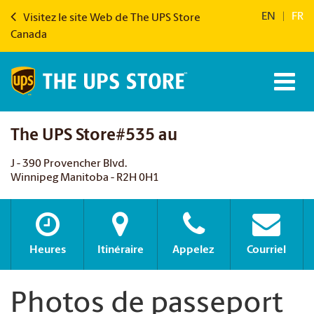
EN
|
FR
Visitez le site Web de The UPS Store
Canada
The UPS Store#535 au
J - 390 Provencher Blvd.
Winnipeg Manitoba - R2H 0H1
Heures
Itinéraire
Appelez
Courriel
Photos de passeport