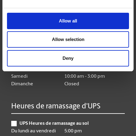
Heures d'ouverture
Allow all
Lundi
9:00 am - 6:30 pm
Allow selection
Mardi
9:00 am - 6:30 pm
Mercredi
9:00 am - 6:30 pm
Deny
Jeudi
9:00 am - 6:30 pm
Vendredi
9:00 am - 6:30 pm
Samedi
10:00 am - 3:00 pm
Dimanche
Closed
Heures de ramassage d'UPS
UPS Heures de ramassage au sol
Du lundi au vendredi
5:00 pm