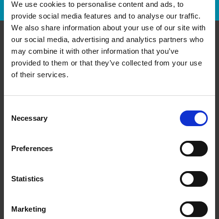
We use cookies to personalise content and ads, to
provide social media features and to analyse our traffic.
We also share information about your use of our site with
our social media, advertising and analytics partners who
Communiquer avec nous
may combine it with other information that you’ve
provided to them or that they’ve collected from your use
of their services.
The UPS Store#535
J - 390 Provencher Blvd.
Winnipeg Manitoba - R2H 0H1
Obtenez l'itinéraire vers notre magasin
Consent
Necessary
(204) 306-8366
Selection
(204) 306-8367
store535@theupsstore.ca
Preferences
Statistics
Nous suivre
Marketing