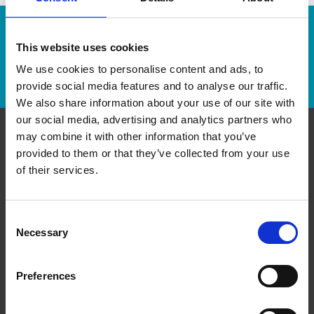
Numéro de suivi :
This website uses cookies
We use cookies to personalise content and ads, to
Repérer un envoi
provide social media features and to analyse our traffic.
We also share information about your use of our site with
our social media, advertising and analytics partners who
may combine it with other information that you’ve
Communiquer avec nous
provided to them or that they’ve collected from your use
of their services.
The UPS Store #327
Fleetwood Park Village, 102 - 15910 Fraser Highway
Surrey British Columbia - V4N 0X9
Consent
Obtenez l'itinéraire vers notre magasin
Necessary
Selection
(604) 594-2241
(604) 594-2208
Preferences
store327@theupsstore.ca