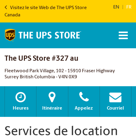
EN
|
FR
Visitez le site Web de The UPS Store
Canada
The UPS Store #327 au
Fleetwood Park Village, 102 - 15910 Fraser Highway
Surrey British Columbia - V4N 0X9
Heures
Itinéraire
Appelez
Courriel
Services de location