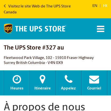
EN
|
FR
Visitez le site Web de The UPS Store
Canada
The UPS Store #327 au
Fleetwood Park Village, 102 - 15910 Fraser Highway
Surrey British Columbia - V4N 0X9
Heures
Itinéraire
Appelez
Courriel
À propos de nous