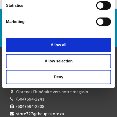
Statistics
Numéro de suivi :
Marketing
Repérer un envoi
Allow all
Allow selection
Communiquer avec nous
The UPS Store #327
Deny
Fleetwood Park Village, 102 - 15910 Fraser Highway
Surrey British Columbia - V4N 0X9
Obtenez l'itinéraire vers notre magasin
(604) 594-2241
(604) 594-2208
store327@theupsstore.ca