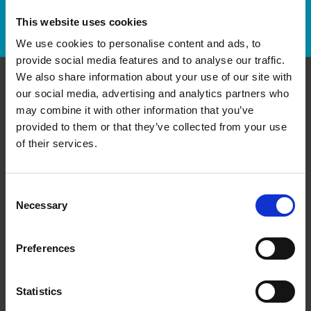
This website uses cookies
Repérer un envoi
We use cookies to personalise content and ads, to
provide social media features and to analyse our traffic.
We also share information about your use of our site with
our social media, advertising and analytics partners who
Communiquer avec nous
may combine it with other information that you’ve
provided to them or that they’ve collected from your use
The UPS Store #327
of their services.
Fleetwood Park Village, 102 - 15910 Fraser Highway
Surrey British Columbia - V4N 0X9
Obtenez l'itinéraire vers notre magasin
Consent
(604) 594-2241
Necessary
Selection
(604) 594-2208
store327@theupsstore.ca
Preferences
Nous suivre
Statistics