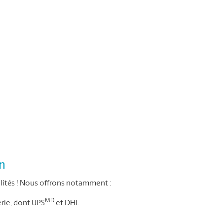
on
ités ! Nous offrons notamment :
MD
erie, dont UPS
et DHL