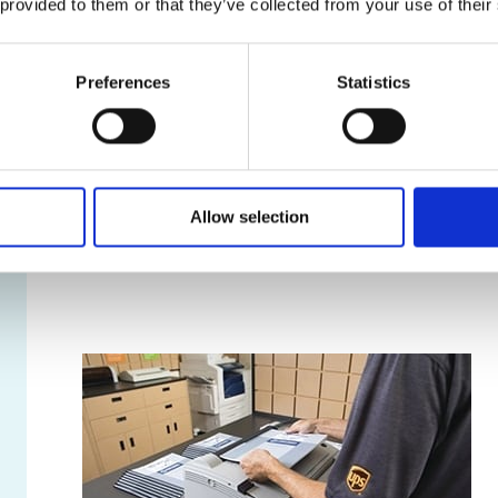
 provided to them or that they’ve collected from your use of their
Services de location de boîte posta
Nos boîtes postales offrent une foule d’avantages, dont
Preferences
Statistics
Véritable adresse municipale, et non un simple 
Réception de colis livrés par toutes les entrepr
Accès sécuritaire à votre boîte postale en tout t
Avis de réception des colis et du courrier
Retenue et réacheminement du courrier
Allow selection
Apprendre davantage