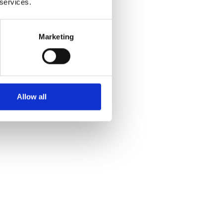
 services.
le
 les suivants :
Marketing
numéro de case postale
ises de messagerie
emps, jour et nuit*
Allow all