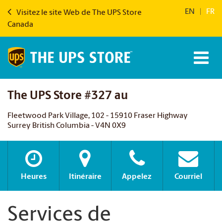
EN
|
FR
Visitez le site Web de The UPS Store
Canada
The UPS Store #327 au
Fleetwood Park Village, 102 - 15910 Fraser Highway
Surrey British Columbia - V4N 0X9
Heures
Itinéraire
Appelez
Courriel
Services de