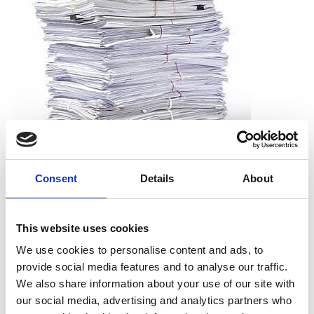
Consent
Details
About
Que puis-je déchiqueter ?
Vous pouvez déchiqueter tous les types de papier, dont le
This website uses cookies
papier d’impression, les reçus, les notes et les sorties
We use cookies to personalise content and ads, to
d’imprimante. Et vous n’avez pas à vous soucier de retirer les
provide social media features and to analyse our traffic.
agrafes, les trombones ou les chemises. Nous acceptons les
We also share information about your use of our site with
documents tels qu’ils sont.
our social media, advertising and analytics partners who