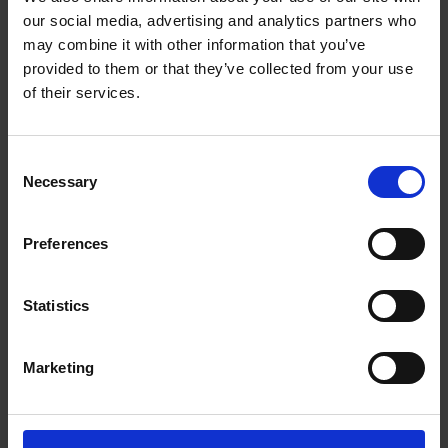
our social media, advertising and analytics partners who
The UPS Store #146
may combine it with other information that you’ve
8623 Granville St
provided to them or that they’ve collected from your use
Vancouver British Columbia - V6P 5A2
of their services.
Obtenez l'itinéraire vers notre magasin
(604) 263-8777
(604) 261-8970
Consent
store146@theupsstore.ca
Necessary
Selection
Preferences
Nous suivre
Statistics
Marketing
Heures d'ouverture