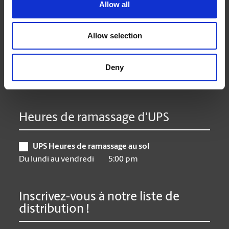
Lundi
9:00 am - 6:30 pm
Allow all
Mardi
9:00 am - 6:30 pm
Mercredi
9:00 am - 6:30 pm
Allow selection
Jeudi
9:00 am - 6:30 pm
Vendredi
9:00 am - 6:30 pm
Deny
Samedi
9:30 am - 4:00 pm
Dimanche
Closed
Heures de ramassage d'UPS
UPS Heures de ramassage au sol
Du lundi au vendredi
5:00 pm
Inscrivez-vous à notre liste de
distribution !