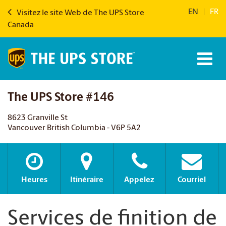
EN
|
FR
Visitez le site Web de The UPS Store
Canada
The UPS Store #146
8623 Granville St
Vancouver British Columbia - V6P 5A2
Heures
Itinéraire
Appelez
Courriel
Services de finition de