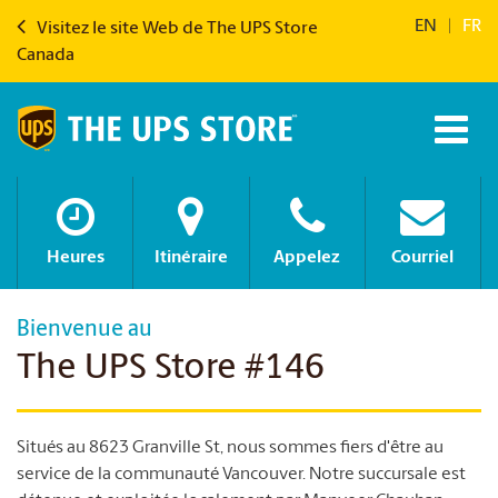
EN
|
FR
Visitez le site Web de The UPS Store
Canada
Heures
Itinéraire
Appelez
Courriel
Bienvenue au
The UPS Store #146
Situés au 8623 Granville St, nous sommes fiers d'être au
service de la communauté Vancouver. Notre succursale est