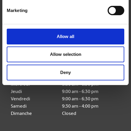
Nous suivre
Marketing
Allow all
Heures d'ouverture
Allow selection
Lundi
9:00 am - 6:30 pm
Deny
Mardi
9:00 am - 6:30 pm
Mercredi
9:00 am - 6:30 pm
Jeudi
9:00 am - 6:30 pm
Vendredi
9:00 am - 6:30 pm
Samedi
9:30 am - 4:00 pm
Dimanche
Closed