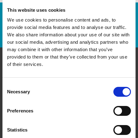
This website uses cookies
Numéro de suivi :
We use cookies to personalise content and ads, to
provide social media features and to analyse our traffic.
Repérer un envoi
We also share information about your use of our site with
our social media, advertising and analytics partners who
may combine it with other information that you’ve
provided to them or that they’ve collected from your use
of their services.
Communiquer avec nous
The UPS Store #146
Consent
8623 Granville St
Necessary
Vancouver British Columbia - V6P 5A2
Selection
Obtenez l'itinéraire vers notre magasin
(604) 263-8777
Preferences
(604) 261-8970
store146@theupsstore.ca
Statistics