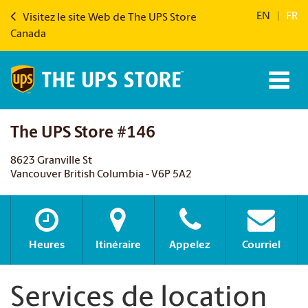
EN
|
FR
Visitez le site Web de The UPS Store
Canada
The UPS Store #146
8623 Granville St
Vancouver British Columbia - V6P 5A2
Heures
Itinéraire
Appelez
Courriel
Services de location