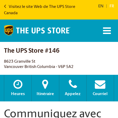
EN
|
FR
Visitez le site Web de The UPS Store
Canada
The UPS Store #146
8623 Granville St
Vancouver British Columbia - V6P 5A2
Heures
Itinéraire
Appelez
Courriel
Communiquez avec