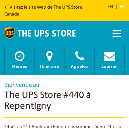
EN
|
FR
Visitez le site Web de The UPS Store
Canada
Heures
Itinéraire
Appelez
Courriel
Bienvenue au
The UPS Store #440 à
Repentigny
Situés au 211 Boulevard Brien, nous sommes fiers d'être au