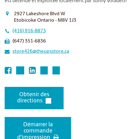
est détenue et exploitée localement par Sunny Voradeth
2927 Lakeshore Blvd W
Etobicoke Ontario - M8V 1J3
(416) 916-8873
(647) 351-6836
store426@theupsstore.ca
Obtenir des
directions
Démarrer la
commande
d'impression