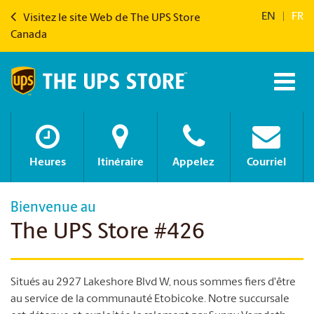
EN
|
FR
Visitez le site Web de The UPS Store
Canada
Heures
Itinéraire
Appelez
Courriel
Bienvenue au
The UPS Store #426
Situés au 2927 Lakeshore Blvd W, nous sommes fiers d'être
au service de la communauté Etobicoke. Notre succursale